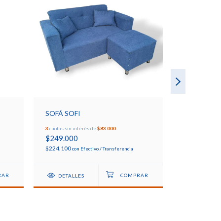
SOFÁ SOFI
3
cuotas sin interés de
$83.000
$249.000
COMODA 
$224.100
con
Efectivo / Transferencia
DETALLES