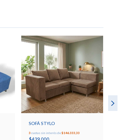
SOFÁ STYLO
3
cuotas sin interés de
$146.333,33
$439.000