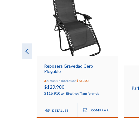
Reposera Gravedad Cero
Plegable
3
cuotas sin interés de
$43.300
$129.900
Par
$116.910
con
Efectivo / Transferencia
S
DETALLES