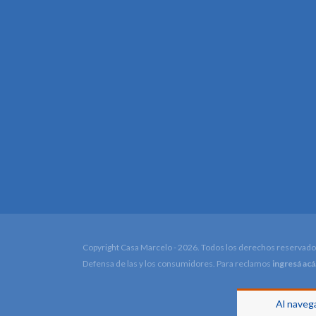
Copyright Casa Marcelo - 2026. Todos los derechos reservado
Defensa de las y los consumidores. Para reclamos
ingresá acá
Al navega