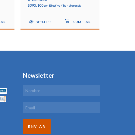
COMODA 
$395.100
con
Efectivo / Transferencia
DETALLES
Newsletter