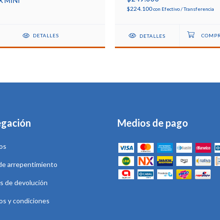
X MINI
$224.100
con
Efectivo / Transferencia
DETALLES
DETALLES
gación
Medios de pago
os
de arrepentimiento
as de devolución
os y condiciones