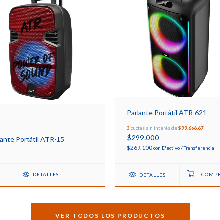
Parlante Portátil ATR-621
3
cuotas sin interés de
$99.666,67
$299.000
lante Portátil ATR-15
$269.100
con
Efectivo / Transferencia
DETALLES
DETALLES
VER TODOS LOS PRODUCTOS