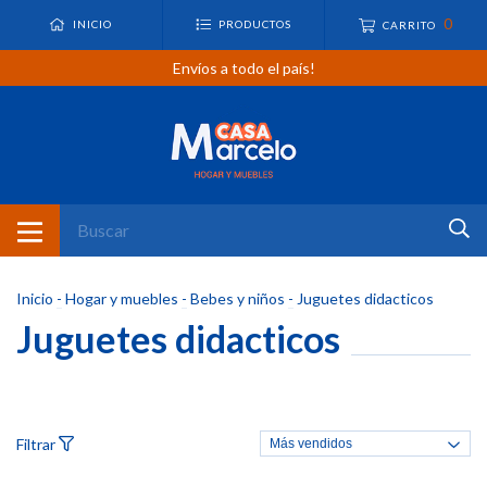
0
INICIO
PRODUCTOS
CARRITO
Envíos a todo el país!
Inicio
-
Hogar y muebles
-
Bebes y niños
-
Juguetes didacticos
Juguetes didacticos
Filtrar