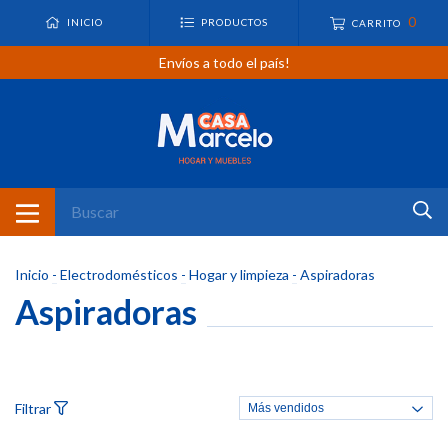
0
INICIO
PRODUCTOS
CARRITO
Envíos a todo el país!
Inicio
-
Electrodomésticos
-
Hogar y limpieza
-
Aspiradoras
Aspiradoras
Filtrar