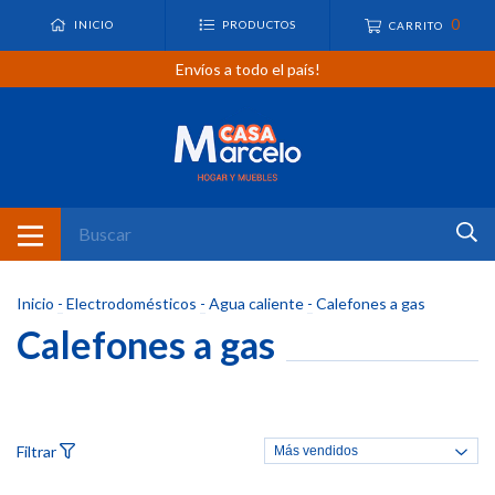
0
INICIO
PRODUCTOS
CARRITO
Envíos a todo el país!
Inicio
-
Electrodomésticos
-
Agua caliente
-
Calefones a gas
Calefones a gas
Filtrar