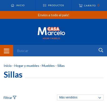
0
INICIO
PRODUCTOS
CARRITO
Envíos a todo el país!
Inicio
-
Hogar y muebles
-
Muebles
-
Sillas
Sillas
Filtrar