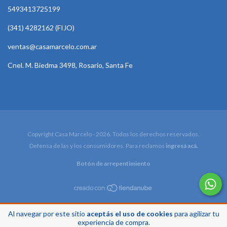
5493413725199
(341) 4282162 (FIJO)
ventas@casamarcelo.com.ar
Cnel. M. Biedma 3498, Rosario, Santa Fe
Copyright Casa Marcelo - 2026. Todos los derechos reservados.
Defensa de las y los consumidores. Para reclamos
ingresá acá.
Botón de arrepentimiento
Al navegar por este sitio
aceptás el uso de cookies
para agilizar tu
experiencia de compra.