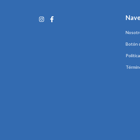
Nave
Nosotr
Botón 
Polític
Términ