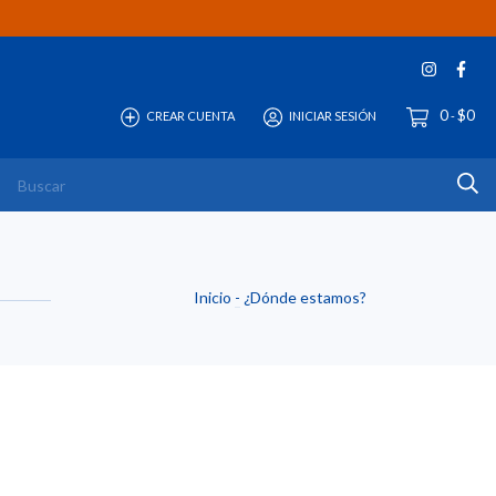
0
$0
CREAR CUENTA
INICIAR SESIÓN
-
Inicio
-
¿Dónde estamos?