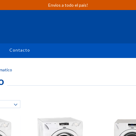
Envíos a todo el país!
n
Contacto
matico
o