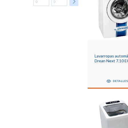
Lavarropas automá
Drean Next 7.10 
blanco 7kg 220 V
DETALLE