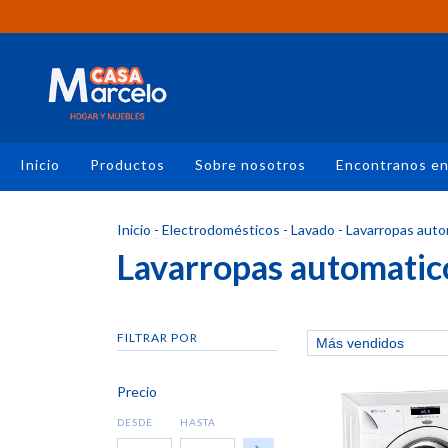
Inicio
Productos
Sobre nosotros
Encontranos e
Inicio
-
Electrodomésticos
-
Lavado
-
Lavarropas auto
Lavarropas automatic
FILTRAR POR
Precio
DESDE
HASTA