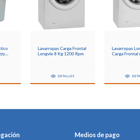
tico
Lavarropas Carga Frontal
Lavarropas Lo
zzy
Longvie 8 Kg 1200 Rpm
Carga Frontal 
nco 5kg
1000rpm
S
DETALLES
DET
gación
Medios de pago