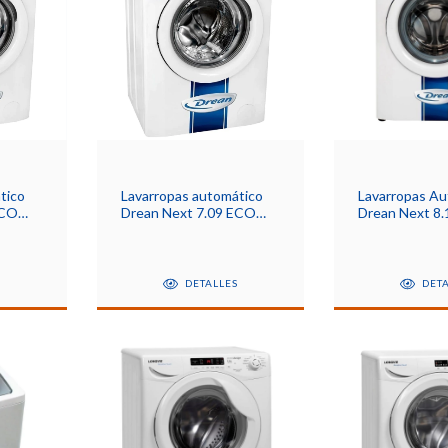
tico
Lavarropas automático
Lavarropas Au
ECO
Drean Next 7.09 ECO
Drean Next 8.
blanco 7kg 220 V
1200 Rpm
S
DETALLES
DET