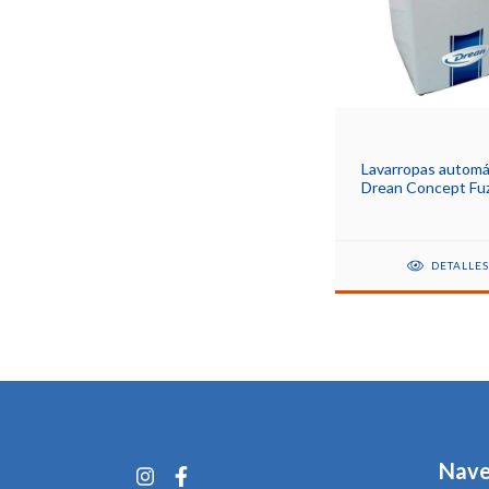
Lavarropas automá
Drean Concept Fu
Logic Tech V1 bla
220 V
DETALLE
Nave