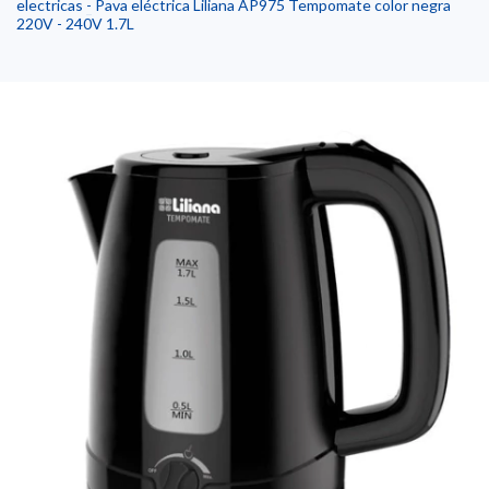
electricas
-
Pava eléctrica Liliana AP975 Tempomate color negra
220V - 240V 1.7L