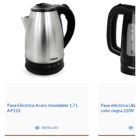
Pava Eléctrica Acero Inoxidable 1,7 L
Pava eléctrica Lili
AP152
color negra 220V - 
DETALLES
DE