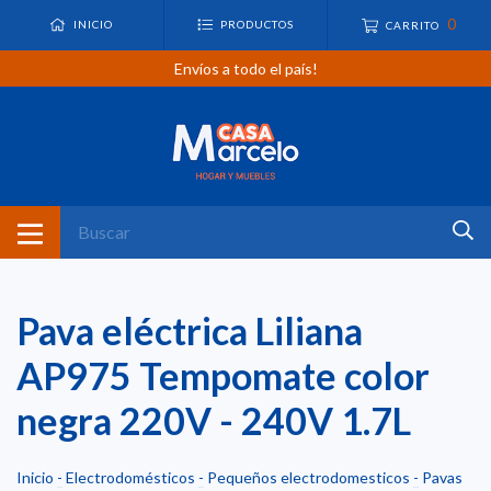
0
INICIO
PRODUCTOS
CARRITO
Envíos a todo el país!
Pava eléctrica Liliana
AP975 Tempomate color
negra 220V - 240V 1.7L
Inicio
-
Electrodomésticos
-
Pequeños electrodomesticos
-
Pavas