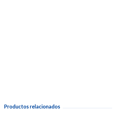
Con apagado automático.
Potencia de 2000 watts.
Trae luz indicadora de funcionamiento.
Posee indicador de nivel del agua.
Tiene función mate.
Cuenta con base giratoria 360º.
Incluye filtro.
Material: plástico.
Productos relacionados