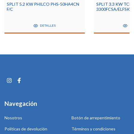
SPLIT 5.2 KW PHILCO PHS-50HA4CN
SPLIT 3.3 KW TCL
F/C
3300FCSA/ELFSK F/
DETALLES
DE
Navegación
Nosotros
Botón de arrepentimiento
Políticas de devolución
Términos y condiciones