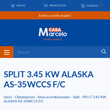
0
INICIO
PRODUCTOS
CARRITO
Envíos a todo el país!
SPLIT 3.45 KW ALASKA
AS-35WCCS F/C
Inicio
-
Climatizacion
-
Aires acondicionados
-
Split
-
SPLIT 3.45 KW
ALASKA AS-35WCCS F/C